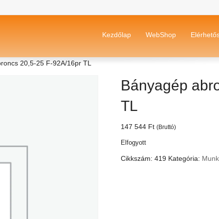
Kezdőlap
WebShop
Elérhető
roncs 20,5-25 F-92A/16pr TL
Bányagép abro
TL
147 544
Ft
(Bruttó)
Elfogyott
Cikkszám:
419
Kategória:
Munk