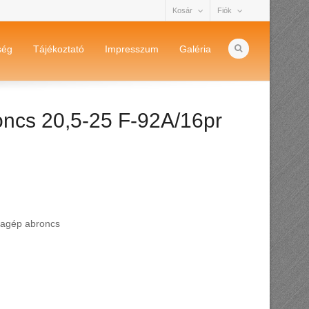
Kosár
Fiók
ség
Tájékoztató
Impresszum
Galéria
ncs 20,5-25 F-92A/16pr
agép abroncs