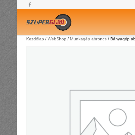
Facebook
Kezdőlap
/
WebShop
/
Munkagép abroncs
/ Bányagép ab