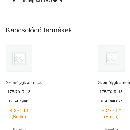
Eco Touring 88T DOT4524
Kapcsolódó termékek
Személygk.abroncs
Személygk.abron
175/70-R-13
175/70-R-13
BC-4 nyári
BC-6 téli 82S
3 231
Ft
5 277
Ft
(Bruttó)
(Bruttó)
Tovább
Tovább