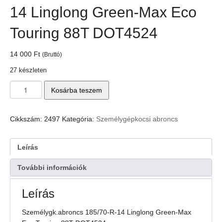
14 Linglong Green-Max Eco
Touring 88T DOT4524
14 000
Ft
(Bruttó)
27 készleten
Személygk.abroncs
Kosárba teszem
185/70-
R-
14
Cikkszám:
2497
Kategória:
Személygépkocsi abroncs
Linglong
Green-
Max
Leírás
Eco
Touring
További információk
88T
DOT4524
Leírás
mennyiség
Személygk.abroncs 185/70-R-14 Linglong Green-Max