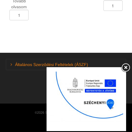
Tovább
Személygk.abron
olvasom
165/70-
Személygk.abroncs
R-
165/65-
13
R-
Hajda
15
HD-
Debica
517
Frigo-
mennyiség
2
téli
81T
Általános Szerződési Feltételek (ÁSZF)
M+S
mennyiség
©2026 SzuperGumi · made by
NetEasySoft