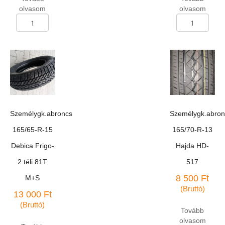
olvasom
olvasom
Személygk.abroncs
Személygk.abron
175/70-
175/70-
R-
R-
13
13
BC-
BC-
4
6
nyári
téli
mennyiség
82S
mennyiség
Személygk.abroncs
Személygk.abron
165/65-R-15
165/70-R-13
Debica Frigo-
Hajda HD-
2 téli 81T
517
8 500
Ft
M+S
(Bruttó)
13 000
Ft
(Bruttó)
Tovább
olvasom