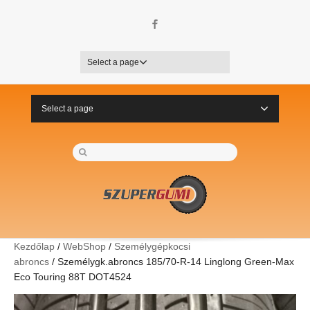
Facebook
Select a page
Select a page
Kezdőlap
/
WebShop
/
Személygépkocsi
abroncs
/ Személygk.abroncs 185/70-R-14 Linglong Green-Max
Eco Touring 88T DOT4524